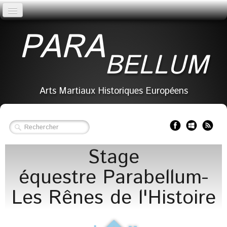
Accueil
PARA
Association
BELLUM
Docs
Galerie
Arts Martiaux Historiques Européens
Section reconstitution
Contact
Stage
équestre Parabellum-
Les Rênes de l'Histoire