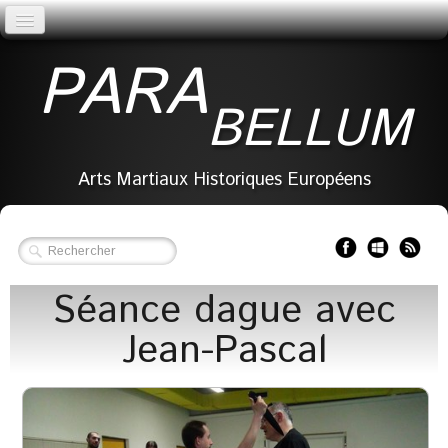
Accueil
PARA
Association
BELLUM
Docs
Galerie
Arts Martiaux Historiques Européens
Section reconstitution
Contact
Séance dague avec
Jean-Pascal